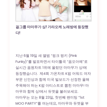
걸그룹 마마무가 싱! 가라오케 노래방에 등장했
다!
지난 6월 19일 새 앨범 “핑크 펑키 (Pink
Funky)”를 발표하면서 타이틀곡 “음오아예”로
실시간 음원차트 1위에 올랐던 마마무가 싱!에
등장했습니다. 제4회 가온차트 K팝 어워드 여자
부문 신인상과 함께 미국 빌보드가 선정한 올해
주목해야 하는 K팝 아티스트로 뽑힌 마마무! 마
마무와 함께 싱!에서 듀엣을 불러보세요.
마마무는 오는 8월 23일, 첫번째 팬미팅 “1st
MOO PARTY”를 여는데요, 마마무와 듀엣을 부