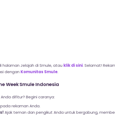
i halaman Jelajah di Smule, atau
klik di sini
. Selamat! Rekam
easi dengan
Komunitas Smule
.
 the Week Smule Indonesia
nda difitur? Begini caranya:
pada rekaman Anda.
s!
Ajak teman dan pengikut Anda untuk bergabung, memberik