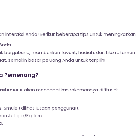
an interaksi Anda! Berikut beberapa tips untuk meningkatka
 Anda.
k bergabung, memberikan favorit, hadiah, dan Like rekaman
t, semakin besar peluang Anda untuk terpilih!
ra Pemenang?
Indonesia
akan mendapatkan rekamannya difitur di:
si Smule (dilihat jutaan pengguna!).
an Jelajah/Explore.
a.