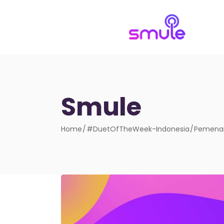
Smule
Home
#DuetOfTheWeek-Indonesia
Pemenan