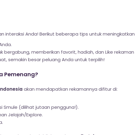
an interaksi Anda! Berikut beberapa tips untuk meningkatka
 Anda.
k bergabung, memberikan favorit, hadiah, dan Like rekaman
t, semakin besar peluang Anda untuk terpilih!
ra Pemenang?
Indonesia
akan mendapatkan rekamannya difitur di:
si Smule (dilihat jutaan pengguna!).
an Jelajah/Explore.
a.