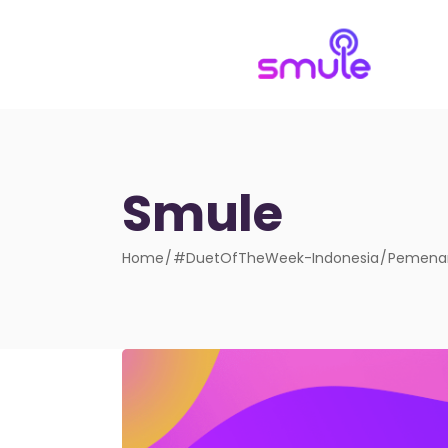
Smule
Home
#DuetOfTheWeek-Indonesia
Pemenan