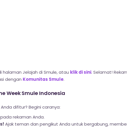
i halaman Jelajah di Smule, atau
klik di sini
. Selamat! Rekam
easi dengan
Komunitas Smule
.
 the Week Smule Indonesia
nda difitur? Begini caranya:
pada rekaman Anda.
s!
Ajak teman dan pengikut Anda untuk bergabung, memberik