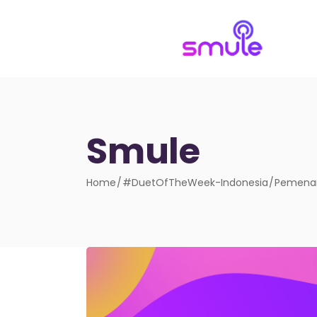
Smule
Home
#DuetOfTheWeek-Indonesia
Pemenan