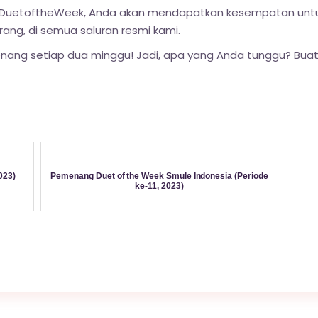
 #DuetoftheWeek, Anda akan mendapatkan kesempatan unt
rang, di semua saluran resmi kami.
ng setiap dua minggu! Jadi, apa yang Anda tunggu? Bua
023)
Pemenang Duet of the Week Smule Indonesia (Periode
ke-11, 2023)