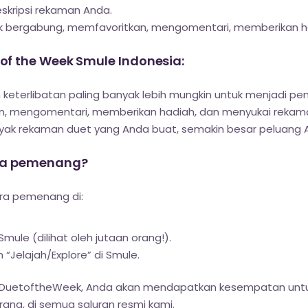
skripsi rekaman Anda.
uk bergabung, memfavoritkan, mengomentari, memberikan h
f the Week Smule Indonesia:
keterlibatan paling banyak lebih mungkin untuk menjadi p
n, mengomentari, memberikan hadiah, dan menyukai rekam
banyak rekaman duet yang Anda buat, semakin besar peluan
ara pemenang?
ra pemenang di:
mule (dilihat oleh jutaan orang!).
“Jelajah/Explore” di Smule.
 #DuetoftheWeek, Anda akan mendapatkan kesempatan unt
rang, di semua saluran resmi kami.