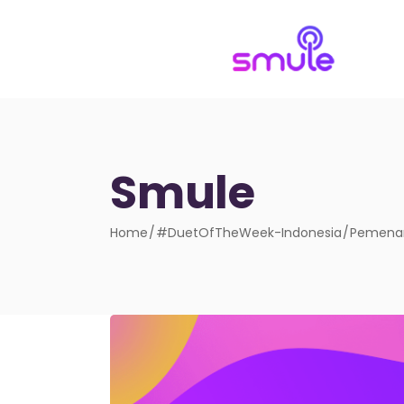
Smule
Home
#DuetOfTheWeek-Indonesia
Pemenan